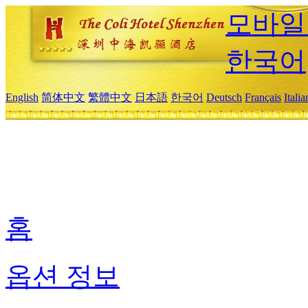
모바일
한국어
English
简体中文
繁體中文
日本語
한국어
Deutsch
Français
Itali
홈
옵션 정보