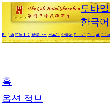
모바일
한국어
English
简体中文
繁體中文
日本語
한국어
Deutsch
Français
Itali
홈
옵션 정보