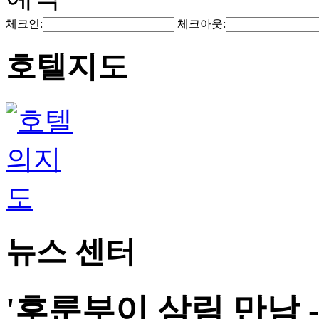
체크인:
체크아웃:
호텔지도
뉴스 센터
'후룬부이 삼림 만남 