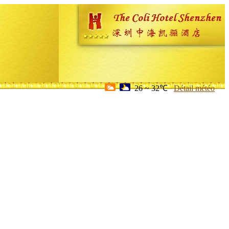
26 ~ 32℃
Détail météo