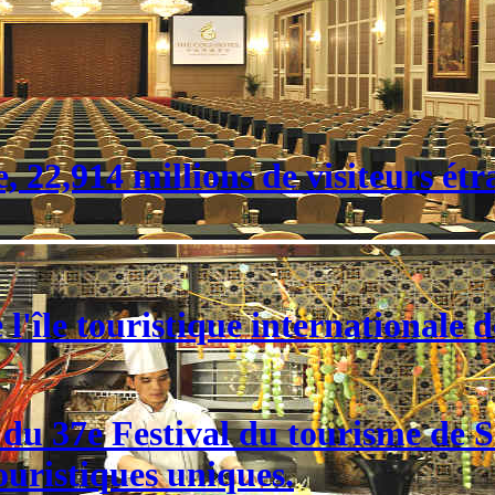
 22,914 millions de visiteurs étr
l'île touristique internationale 
e du 37e Festival du tourisme de
ouristiques uniques.