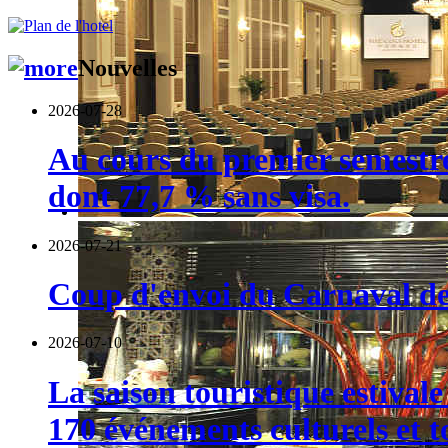
Nouvelles
2026-07-28
Au cours du premier semestre,
dont 77,7 % sans visa.
2026-07-21
Coup d'envoi du Carnaval de 
2026-07-10
La saison touristique estival
170 événements culturels et t