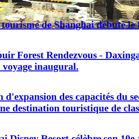
 tourisme de Shanghai débute le 8
buir Forest Rendezvous - Daxingan
n voyage inaugural.
d'expansion des capacités du sect
ne destination touristique de cla
i Disney Resort célèbre son 10e an