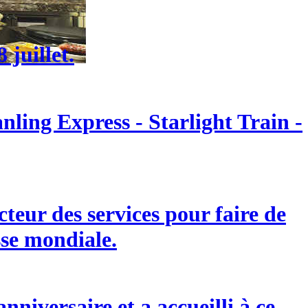
 juillet.
ling Express - Starlight Train -
eur des services pour faire de
sse mondiale.
niversaire et a accueilli à ce