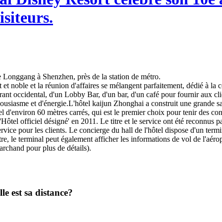
isiteurs.
e de Longgang à Shenzhen, près de la station de métro.
et noble et la réunion d'affaires se mélangent parfaitement, dédié à la c
nt occidental, d'un Lobby Bar, d'un bar, d'un café pour fournir aux clien
thousiasme et d'énergie.L'hôtel kaijun Zhonghai a construit une grande sa
'environ 60 mètres carrés, qui est le premier choix pour tenir des conf
Hôtel officiel désigné' en 2011. Le titre et le service ont été reconnus p
vice pour les clients. Le concierge du hall de l'hôtel dispose d'un termin
, le terminal peut également afficher les informations de vol de l'aérop
marchand pour plus de détails).
le est sa distance?