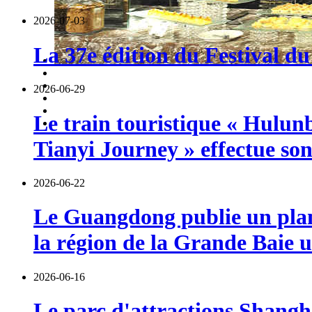
2026-07-03
La 37e édition du Festival du
2026-06-29
Le train touristique « Hulun
Tianyi Journey » effectue so
2026-06-22
Le Guangdong publie un plan 
la région de la Grande Baie u
2026-06-16
Le parc d'attractions Shangha