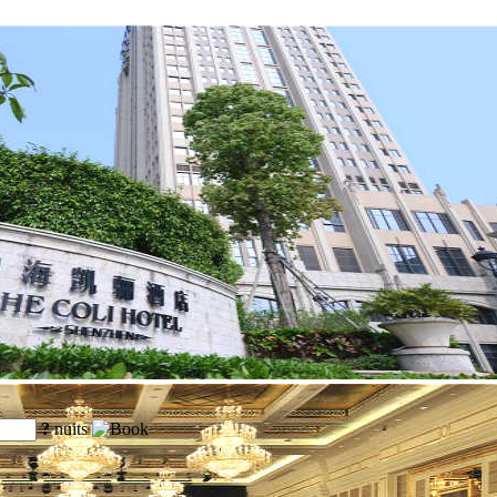
?
nuits