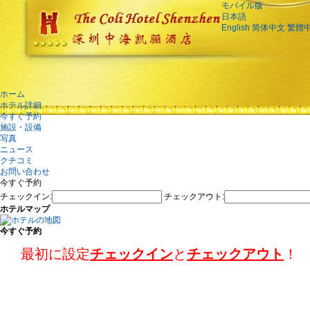
モバイル版
日本語
English
简体中文
繁體
ホーム
ホテル詳細
今すぐ予約
施設・設備
写真
ニュース
クチコミ
お問い合わせ
今すぐ予約
チェックイン:
チェックアウト:
ホテルマップ
今すぐ予約
最初に設定
チェックイン
と
チェックアウト
！