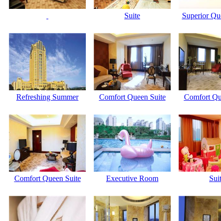
Suite
Superior Q
Refreshing Summer
Comfort Queen Suite
Comfort Qu
Comfort Queen Suite
Executive Room
Sui