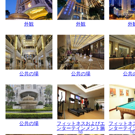
外観
外観
外
公共の場
公共の場
公共
公共の場
フィットネスおよびエ
フィットネ
ンターテインメント施
ンターテイ
設
設