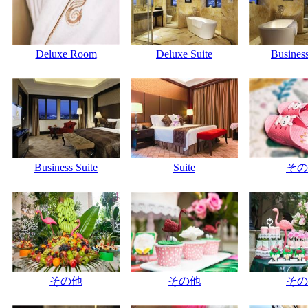
Deluxe Room
Deluxe Suite
Business
Business Suite
Suite
その
その他
その他
その