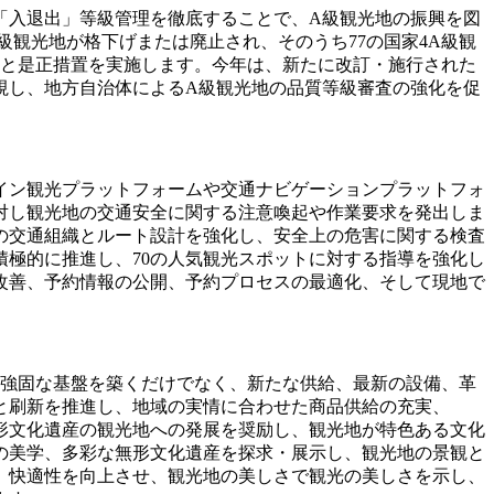
「入退出」等級管理を徹底することで、A級観光地の振興を図
級観光地が格下げまたは廃止され、そのうち77の国家4A級観
判と是正措置を実施します。今年は、新たに改訂・施行された
視し、地方自治体によるA級観光地の品質等級審査の強化を促
イン観光プラットフォームや交通ナビゲーションプラットフォ
対し観光地の交通安全に関する注意喚起や作業要求を発出しま
の交通組織とルート設計を強化し、安全上の危害に関する検査
極的に推進し、70の人気観光スポットに対する指導を強化し
改善、予約情報の公開、予約プロセスの最適化、そして現地で
の強固な基盤を築くだけでなく、新たな供給、最新の設備、革
と刷新を推進し、地域の実情に合わせた商品供給の充実、
形文化遺産の観光地への発展を奨励し、観光地が特色ある文化
の美学、多彩な無形文化遺産を探求・展示し、観光地の景観と
、快適性を向上させ、観光地の美しさで観光の美しさを示し、