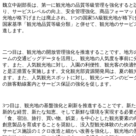
魏立中副部長は、第一に観光地の品質等級管理を強化すると
り、サービスレベルの向上、安全管理強化、商品フォーマットの
光地が格下げまたは廃止され、1つの国家5A級観光地が格下
国家基準「観光地品質等級分類」と併せて、観光地のサービ
進します。
二つ目は、観光地の開放管理強化を推進することです。地方
ームの交通ビッグデータを活用し、観光地の人気度を事前に
す。また、人気観光地に対し、入園の利便性、観光客の快適
と是正措置を実施します。文化観光部資源開発局は、夏の観
ます。また、人気観光スポットに対し、観光シーズンのピー
の旅客動線案内とサービス保証の強化を促します。
3つ目は、観光地の基盤強化と刷新を推進することです。新
新的な経営、新たな知恵、そして新鮮な環境を実現する必要
「食、宿泊、旅行、買い物、娯楽」を中心とした観光要素の
創意製品を育成することを奨励し、没入型観光体験のための
サービス施設のミクロ改造と細かい改善を強化し、観光地の