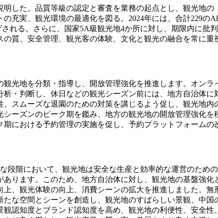
説明した。品質等級の認定と審査を業務の起点とし、観光地の
充実、観光環境の最適化を図る。2024年には、合計229のA
げされる。さらに、国家5A級観光地4か所に対し、期限内に批
スの質、安全管理、観光客の体験、文化と観光の融合を常に重
の観光地を分類・指導し、開放管理強化を推進します。オンラ
分析・判断し、休日などの観光シーズン前には、地方自治体に
性、スムーズな退園のための対策を講じるよう促し、観光地内
光シーズンのピーク期を鑑み、地方の観光地の開放管理強化を積
ク期における予約管理の実施を促し、予約プラットフォームの
たな段階において、観光地は安全な生産と効率的な運営のため
があります。このため、地方自治体に対し、観光地の基盤強化
向上、観光体験の向上、消費シーンの拡大を推進しました。無
新たな空間とシーンを創造し、観光地のすばらしい景観、中国
景観認知度とブランド認知度を高め、観光地の利便性、安全性