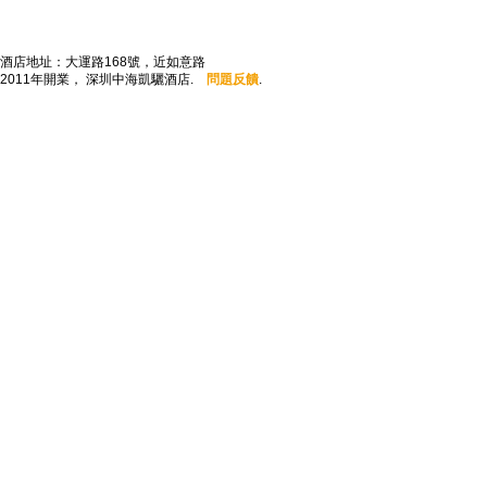
酒店地址：大運路168號，近如意路
2011年開業， 深圳中海凱驪酒店.
問題反饋
.