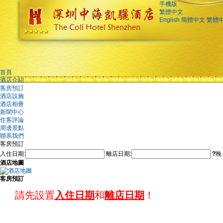
手機版
繁體中文
English
簡體中文
繁體
首頁
酒店介紹
客房預訂
酒店設施
酒店相冊
新聞中心
住客評論
周邊景點
聯系我們
客房預訂
入住日期:
離店日期:
?
晚
酒店地圖
客房預訂
請先設置
入住日期
和
離店日期
！