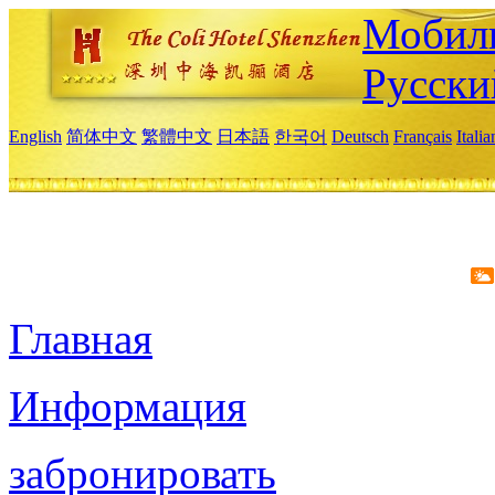
Мобиль
Русски
English
简体中文
繁體中文
日本語
한국어
Deutsch
Français
Itali
Главная
Информация
забронировать