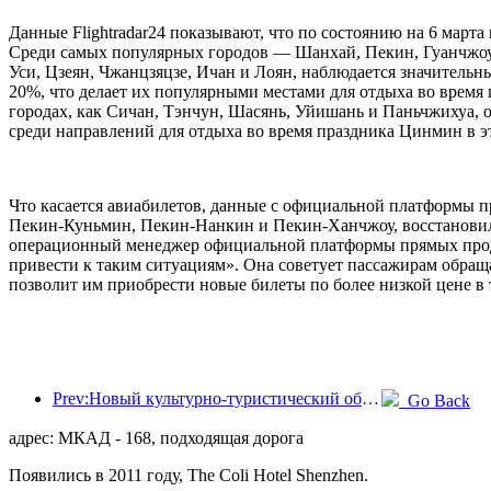
Данные Flightradar24 показывают, что по состоянию на 6 март
Среди самых популярных городов — Шанхай, Пекин, Гуанчжоу, 
Уси, Цзеян, Чжанцзяцзе, Ичан и Лоян, наблюдается значитель
20%, что делает их популярными местами для отдыха во время
городах, как Сичан, Тэнчун, Шасянь, Уйишань и Паньчжихуа,
среди направлений для отдыха во время праздника Цинмин в эт
Что касается авиабилетов, данные с официальной платформы п
Пекин-Куньмин, Пекин-Нанкин и Пекин-Ханчжоу, восстановили
операционный менеджер официальной платформы прямых продаж
привести к таким ситуациям». Она советует пассажирам обраща
позволит им приобрести новые билеты по более низкой цене в 
Prev:Новый культурно-туристический объект в центре Пекина, парк «Пиннакл», официально откроется в этом году.
Go Back
адрес: МКАД - 168, подходящая дорога
Появились в 2011 году, The Coli Hotel Shenzhen.