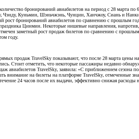
а количество бронирований авиабилетов на период с 28 марта по
Чэнду, Куньмин, Шэньчжэнь, Чунцин, Ханчжоу, Сиань и Нанкин.
ный рост бронирований авиабилетов по сравнению с прошлым год
 праздника Цинмин. Некоторые нишевые направления, напротив,
 отмечен заметный рост продаж билетов по сравнению с прошлы
ом году.
рямых продаж TravelSky показывают, что после 28 марта цены 
сь. Стоит отметить, что некоторые пассажиры недавно обнару
 авиабилетов TravelSky, заявила: «С приближением сезона пол
ть внимание на билеты на платформе TravelSky, отмеченные знак
течение 24 часов после их выдачи, эффективно снижая расходы н