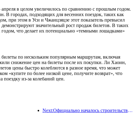
 6 апреля в целом увеличилось по сравнению с прошлым годом.
 В городах, подходящих для весенних поездок, таких как
ом, при этом в Уси и Чжанцзяцзе этот показатель превысил
 демонстрируют значительный рост продаж билетов. В таких
м годом, что делает их потенциально «темными лошадками»
на билеты по нескольким популярным маршрутам, включая
жили снижение цен на билеты после их покупки. Ли Хаоин,
етов цены быстро колеблются в разное время, что может
ом «купите по более низкой цене, получите возврат», что
а поездку из-за колебаний цен.
Next:Официально началось строительство жилого комплекса 'Сиань Цюйцзян Тайпинфан', общая площадь застройки которого составляет 137 000 квадратных метров.