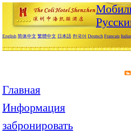
Мобиль
Русски
English
简体中文
繁體中文
日本語
한국어
Deutsch
Français
Itali
Главная
Информация
забронировать