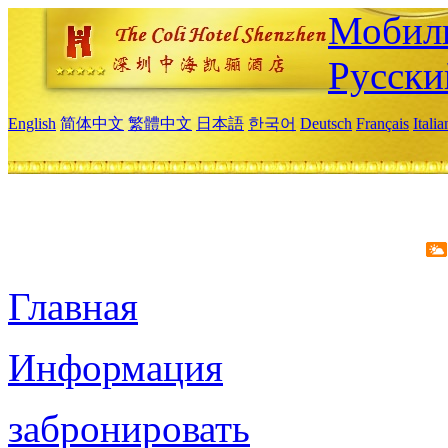
Мобиль
Русски
English
简体中文
繁體中文
日本語
한국어
Deutsch
Français
Itali
Главная
Информация
забронировать