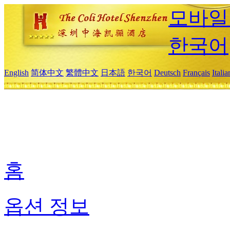
모바일
한국어
English
简体中文
繁體中文
日本語
한국어
Deutsch
Français
Itali
홈
옵션 정보