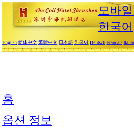
모바일
한국어
English
简体中文
繁體中文
日本語
한국어
Deutsch
Français
Itali
홈
옵션 정보