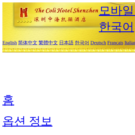
모바일
한국어
English
简体中文
繁體中文
日本語
한국어
Deutsch
Français
Itali
홈
옵션 정보