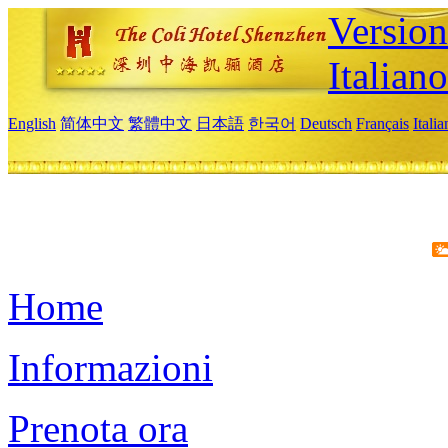
Version
Italiano
English
简体中文
繁體中文
日本語
한국어
Deutsch
Français
Itali
Home
Informazioni
Prenota ora