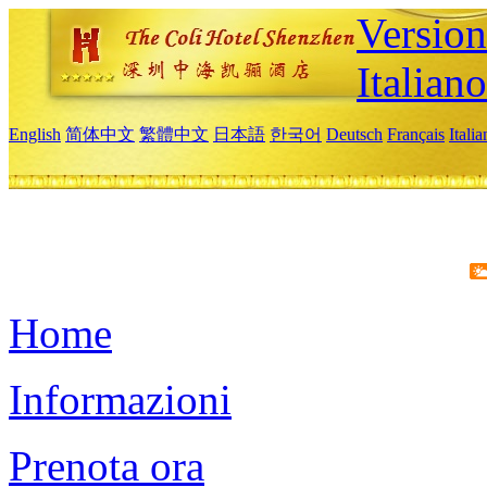
Version
Italiano
English
简体中文
繁體中文
日本語
한국어
Deutsch
Français
Itali
Home
Informazioni
Prenota ora