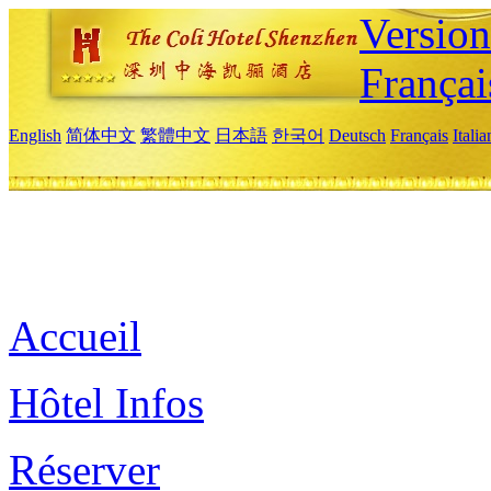
Versio
Françai
English
简体中文
繁體中文
日本語
한국어
Deutsch
Français
Itali
Accueil
Hôtel Infos
Réserver