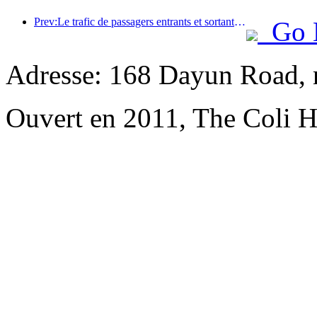
Prev:Le trafic de passagers entrants et sortants de l'aéroport de Shenzhen augmente pendant les vacances d'été, et de nombreuses compagnies aériennes étrangères augmentent leurs liaisons vers la Chine
Go 
Adresse: 168 Dayun Road, 
Ouvert en 2011, The Coli H