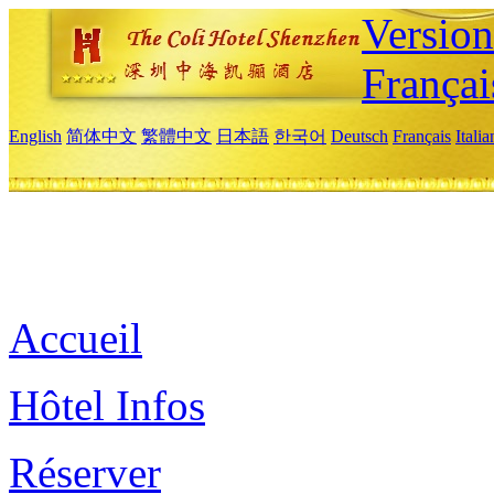
Versio
Françai
English
简体中文
繁體中文
日本語
한국어
Deutsch
Français
Itali
Accueil
Hôtel Infos
Réserver