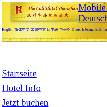
Mobile 
Deutsc
English
简体中文
繁體中文
日本語
한국어
Deutsch
Français
Itali
Startseite
Hotel Info
Jetzt buchen