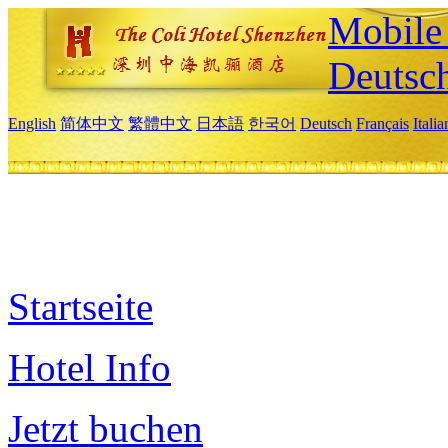
Mobile 
Deutsc
English
简体中文
繁體中文
日本語
한국어
Deutsch
Français
Itali
Startseite
Hotel Info
Jetzt buchen