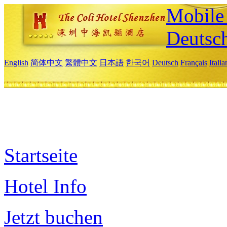
Mobile 
Deutsc
English
简体中文
繁體中文
日本語
한국어
Deutsch
Français
Itali
Startseite
Hotel Info
Jetzt buchen