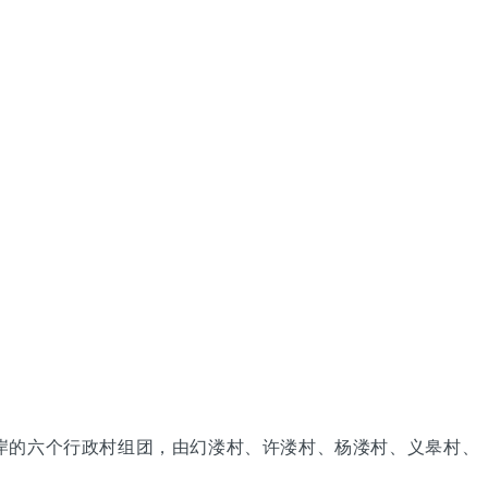
岸的六个行政村组团，由幻溇村、许溇村、杨溇村、义皋村、